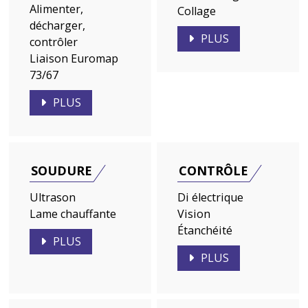
Alimenter,
Collage
décharger,
PLUS
contrôler
Liaison Euromap
73/67
PLUS
SOUDURE
CONTRÔLE
Ultrason
Di électrique
Lame chauffante
Vision
Étanchéité
PLUS
PLUS